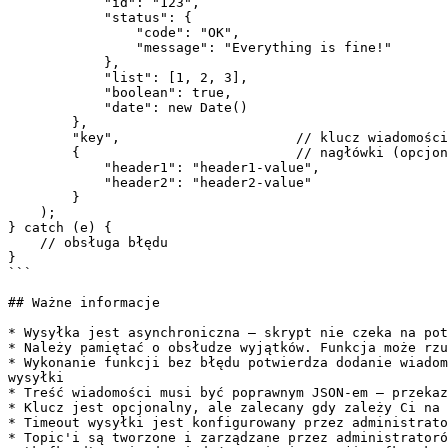
            "id": "123",

            "status": {

                "code": "OK",

                "message": "Everything is fine!"

            },

            "list": [1, 2, 3],

            "boolean": true,

            "date": new Date()

        },

        "key",                      // klucz wiadomości (opcjonalny – trzeba go nadawać, jeżeli potrzebujemy zachować kolejność zdarzeń)

        {                           // nagłówki (opcjonalne)

            "header1": "header1-value",

            "header2": "header2-value"

        }

    );

} catch (e) {

    // obsługa błędu

}

```

## Ważne informacje

* Wysyłka jest asynchroniczna – skrypt nie czeka na pot
* Należy pamiętać o obsłudze wyjątków. Funkcja może rzu
* Wykonanie funkcji bez błędu potwierdza dodanie wiadom
wysyłki

* Treść wiadomości musi być poprawnym JSON-em – przekaz
* Klucz jest opcjonalny, ale zalecany gdy zależy Ci na 
* Timeout wysyłki jest konfigurowany przez administrato
* Topic'i są tworzone i zarządzane przez administratoró