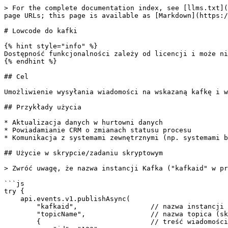
> For the complete documentation index, see [llms.txt](
page URLs; this page is available as [Markdown](https:/
# Lowcode do kafki

{% hint style="info" %}

Dostępność funkcjonalności zależy od licencji i może ni
{% endhint %}

## Cel

Umożliwienie wysyłania wiadomości na wskazaną kafkę i w
## Przykłady użycia

* Aktualizacja danych w hurtowni danych

* Powiadamianie CRM o zmianach statusu procesu

* Komunikacja z systemami zewnętrznymi (np. systemami b
## Użycie w skrypcie/zadaniu skryptowym

> Zwróć uwagę, że nazwa instancji Kafka ("kafkaid" w pr
```js

try {

    api.events.v1.publishAsync(

        "kafkaid",                  // nazwa instancji Kafka (skonfigurowanej przez administratora, pisana tylko małymi literami, bez znaków specjalnych)

        "topicName",                // nazwa topica (skonfigurowanego przez administratora)    

        {                           // treść wiadomości – musi być poprawnym JSON-em
