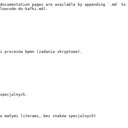
documentation pages are available by appending `.md` to 
lowcode-do-kafki.md).

i procesów bpmn (zadania skryptowe).

specjalnych.
