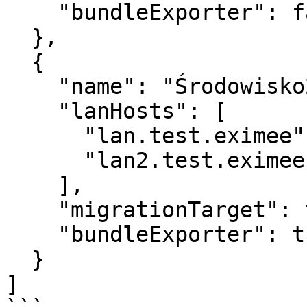
    "bundleExporter": false

  },

  {

    "name": "Środowisko2",

    "lanHosts": [

      "lan.test.eximee",

      "lan2.test.eximee"

    ],

    "migrationTarget": true,

    "bundleExporter": true

  }

]
