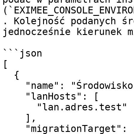
(`EXIMEE_CONSOLE_ENVIRO
. Kolejność podanych śr
jednocześnie kierunek m
```json

[

  {

    "name": "Środowisko1",

    "lanHosts": [

      "lan.adres.test"

    ],

    "migrationTarget": false,
