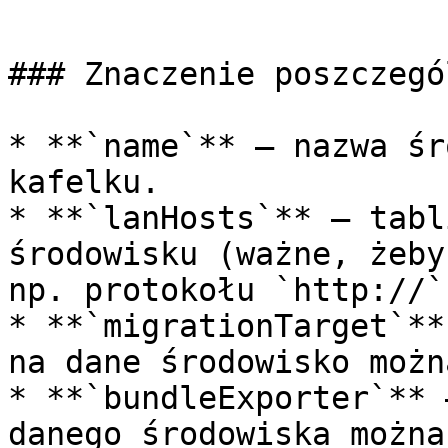
```

### Znaczenie poszczegó
* **`name`** – nazwa śr
kafelku.

* **`lanHosts`** – tabl
środowisku (ważne, żeby
np. protokołu `http://`
* **`migrationTarget`**
na dane środowisko możn
* **`bundleExporter`** 
danego środowiska można