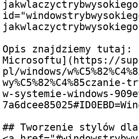
jakwlaczyctrybwysokiego
id="windowstrybwysokieg
jakwlaczyctrybwysokiego
Opis znajdziemy tutaj: 
Microsoftu](https://sup
pl/windows/w%C5%82%C4%8
wy%C5%82%C4%85czanie-tr
w-systemie-windows-909e
7a6dcee85025#ID0EBD=Win
## Tworzenie stylów dla
<a href="#windowstrybwy