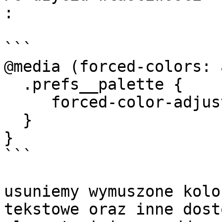
:

```

@media (forced-colors: 
  .prefs__palette {

     forced-color-adjust: none;

  }

}

```

usuniemy wymuszone kolo
tekstowe oraz inne dost