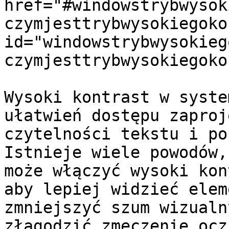
href="#windowstrybwysok
czymjesttrybwysokiegoko
id="windowstrybwysokieg
czymjesttrybwysokiegoko
Wysoki kontrast w syste
ułatwień dostępu zaproj
czytelności tekstu i po
Istnieje wiele powodów,
może włączyć wysoki kon
aby lepiej widzieć elem
zmniejszyć szum wizualn
złagodzić zmęczenie ocz