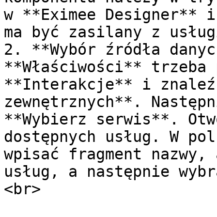
w **Eximee Designer** i
ma być zasilany z usługi
2. **Wybór źródła danyc
**Właściwości** trzeba 
**Interakcje** i znaleź
zewnętrznych**. Następn
**Wybierz serwis**. Otw
dostępnych usług. W pol
wpisać fragment nazwy, 
usług, a następnie wybr
<br>
