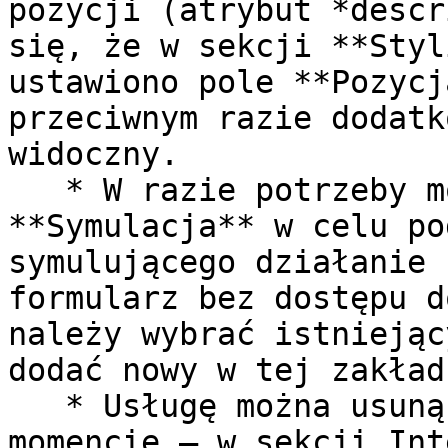
pozycji (atrybut *descr
się, że w sekcji **Styl
ustawiono pole **Pozycj
przeciwnym razie dodatk
widoczny.

   * W razie potrzeby można skorzystać z zakładki 
**Symulacja** w celu po
symulującego działanie 
formularz bez dostępu d
należy wybrać istniejąc
dodać nowy w tej zakładc
   * Usługę można usunąć z komponentu w dowolnym 
momencie – w sekcji Int