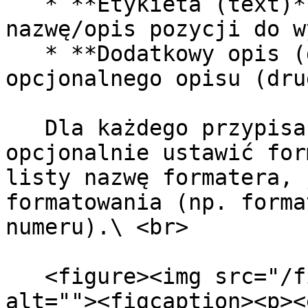
   * **Etykieta (text)** – parametr zawierający 
nazwę/opis pozycji do w
   * **Dodatkowy opis (description)** – parametr 
opcjonalnego opisu (dru
   Dla każdego przypisanego parametru można 
opcjonalnie ustawić for
listy nazwę formatera, 
formatowania (np. forma
numeru).\ <br>

   <figure><img src="/files/rYh3A8QR5Y8bz7JHNrqp" 
alt=""><figcaption><p><