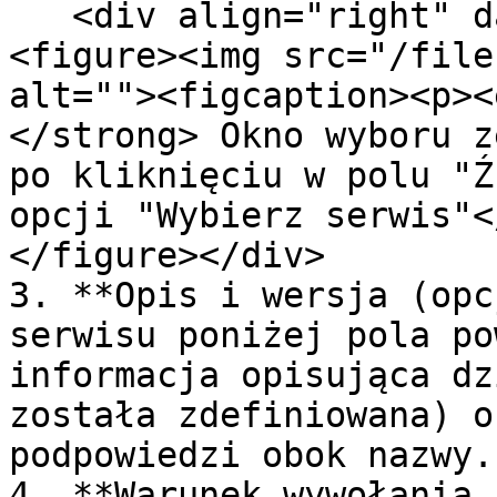
   <div align="right" data-full-width="true">
<figure><img src="/file
alt=""><figcaption><p><
</strong> Okno wyboru z
po kliknięciu w polu "Ź
opcji "Wybierz serwis"<
</figure></div>

3. **Opis i wersja (opc
serwisu poniżej pola po
informacja opisująca dz
została zdefiniowana) o
podpowiedzi obok nazwy.

4. **Warunek wywołania 