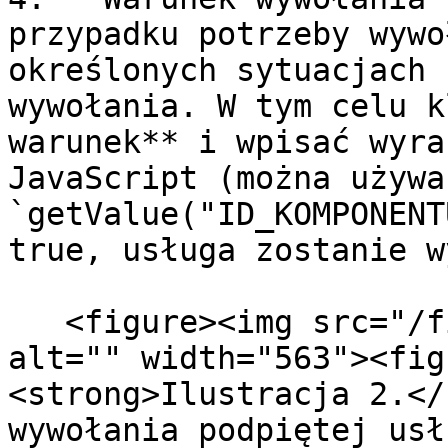
przypadku potrzeby wywo
określonych sytuacjach 
wywołania. W tym celu k
warunek** i wpisać wyra
JavaScript (można używać
`getValue("ID_KOMPONENT
true, usługa zostanie w
   <figure><img src="/files/VTZkTEUwszrdbhBBresz" 
alt="" width="563"><fig
<strong>Ilustracja 2.</
wywołania podpiętej usł