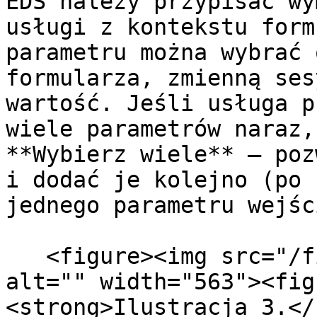
EDS należy przypisać wy
usługi z kontekstu form
parametru można wybrać 
formularza, zmienną ses
wartość. Jeśli usługa p
wiele parametrów naraz,
**Wybierz wiele** – poz
i dodać je kolejno (po 
jednego parametru wejśc
   <figure><img src="/files/fKEyLQFy5MWMz1Gac1VO" 
alt="" width="563"><fig
<strong>Ilustracja 3.</