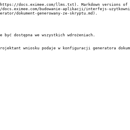
https://docs.eximee.com/llms.txt). Markdown versions of 
/docs.eximee.com/budowanie-aplikacji/interfejs-uzytkowni
erator/dokument-generowany-ze-skryptu.md).

e być dostępna we wszystkich wdrożeniach.

rojektant wniosku podaje w konfiguracji generatora dokum