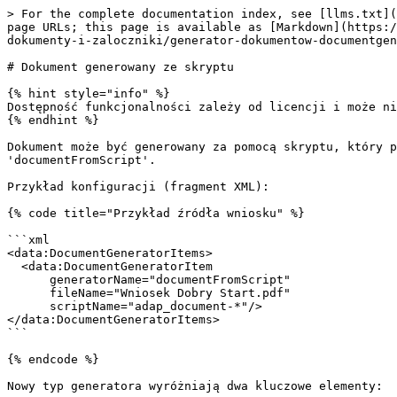
> For the complete documentation index, see [llms.txt](
page URLs; this page is available as [Markdown](https:/
dokumenty-i-zaloczniki/generator-dokumentow-documentgen
# Dokument generowany ze skryptu

{% hint style="info" %}

Dostępność funkcjonalności zależy od licencji i może ni
{% endhint %}

Dokument może być generowany za pomocą skryptu, który p
'documentFromScript'.

Przykład konfiguracji (fragment XML):

{% code title="Przykład źródła wniosku" %}

```xml

<data:DocumentGeneratorItems>

  <data:DocumentGeneratorItem 

      generatorName="documentFromScript" 

      fileName="Wniosek Dobry Start.pdf" 

      scriptName="adap_document-*"/>

</data:DocumentGeneratorItems>

```

{% endcode %}

Nowy typ generatora wyróżniają dwa kluczowe elementy:
