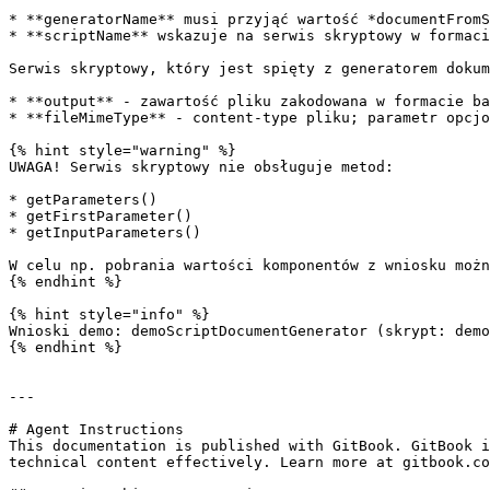
* **generatorName** musi przyjąć wartość *documentFromS
* **scriptName** wskazuje na serwis skryptowy w formaci
Serwis skryptowy, który jest spięty z generatorem dokum
* **output** - zawartość pliku zakodowana w formacie ba
* **fileMimeType** - content-type pliku; parametr opcjo
{% hint style="warning" %}

UWAGA! Serwis skryptowy nie obsługuje metod:

* getParameters()

* getFirstParameter()

* getInputParameters()

W celu np. pobrania wartości komponentów z wniosku możn
{% endhint %}

{% hint style="info" %}

Wnioski demo: demoScriptDocumentGenerator (skrypt: demo
{% endhint %}

---

# Agent Instructions

This documentation is published with GitBook. GitBook i
technical content effectively. Learn more at gitbook.co