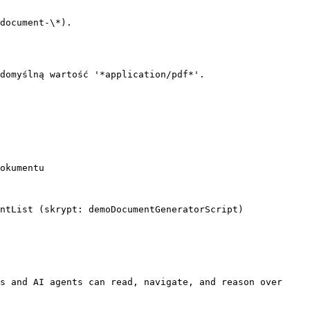
document-\*).

domyślną wartość '*application/pdf*'.

okumentu

ntList (skrypt: demoDocumentGeneratorScript)

s and AI agents can read, navigate, and reason over 