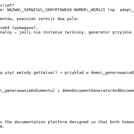
cript*

e: NAZWA\_SERWISU\_SKRYPTOWEGO-NUMER\_WERSJI (np. adap\_
entów, powinien zwrócić dwa pola:

se64 (wymagane),

nalny – jeśli nie zostanie zwrócony, generator przyjmie 
a użyć metody getValue() → przykład w demo\_generowanieD
\_generowanieDokumentu) i demoDocumentGeneratorAndDocume
s the documentation platform designed so that both human
m.
