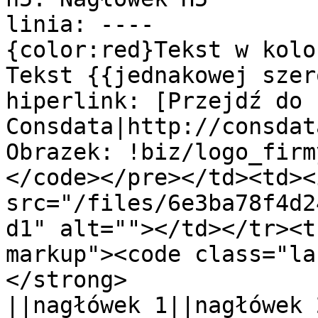
linia: ----

{color:red}Tekst w kolo
Tekst {{jednakowej szer
hiperlink: [Przejdź do 
Consdata|http://consdat
Obrazek: !biz/logo_firm
</code></pre></td><td><i
src="/files/6e3ba78f4d2
d1" alt=""></td></tr><t
markup"><code class="la
</strong>

||nagłówek 1||nagłówek 