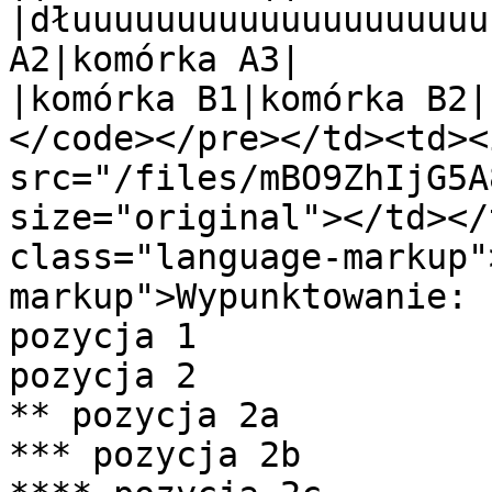
|dłuuuuuuuuuuuuuuuuuuuu
A2|komórka A3|

|komórka B1|komórka B2|
</code></pre></td><td><i
src="/files/mBO9ZhIjG5A
size="original"></td></
class="language-markup"
markup">Wypunktowanie:

pozycja 1

pozycja 2

** pozycja 2a

*** pozycja 2b
