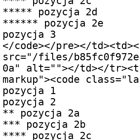
**** pozycja 2c

***** pozycja 2d

****** pozycja 2e

pozycja 3

</code></pre></td><td><i
src="/files/b85fc0f972e
0a" alt=""></td></tr><t
markup"><code class="la
pozycja 1

pozycja 2

** pozycja 2a

*** pozycja 2b

**** pozycja 2c
