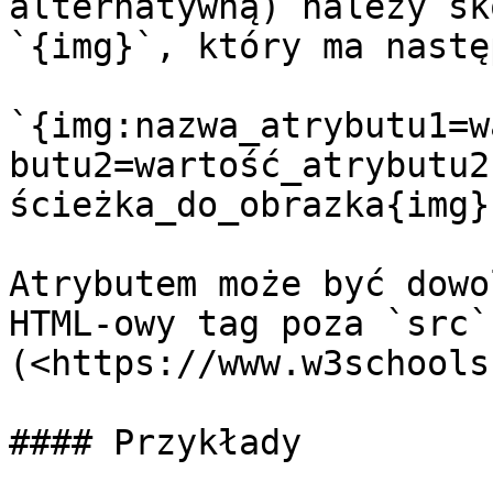
alternatywną) należy sk
`{img}`, który ma nastę
`{img:nazwa_atrybutu1=w
butu2=wartość_atrybutu2
ścieżka_do_obrazka{img}`
Atrybutem może być dowo
HTML-owy tag poza `src` 
(<https://www.w3schools
#### Przykłady
