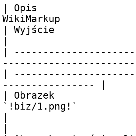
| Opis                 
WikiMarkup                                               
| Wyjście                                                          
|

| ---------------------
-----------------------
| ---------------------
---------------- |

| Obrazek              
`!biz/1.png!`                                            
|                                                                  
|
