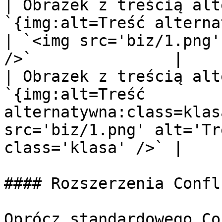
| Obrazek z treścią alt
`{img:alt=Treść alternatywna}b
| `<img src='biz/1.png'
/>`               |

| Obrazek z treścią alt
`{img:alt=Treść 
alternatywna:class=klas
src='biz/1.png' alt='Tr
class='klasa' />` |

#### Rozszerzenia Confl
Oprócz standardowego Co