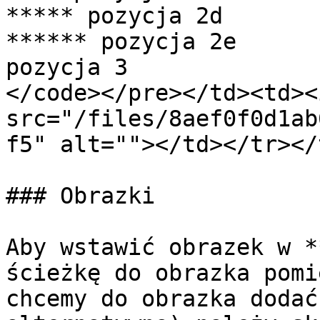
***** pozycja 2d

****** pozycja 2e

pozycja 3

</code></pre></td><td><i
src="/files/8aef0f0d1ab
f5" alt=""></td></tr></
### Obrazki

Aby wstawić obrazek w *
ścieżkę do obrazka pomi
chcemy do obrazka dodać