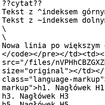
??cytat??

Tekst z ^indeksem górnym
Tekst z ~indeksem dolnym
\

\

Nowa linia po większym 
</code></pre></td><td><i
src="/files/nVPHhCBZGXZ
size="original"></td></
class="language-markup"
markup">h1. Nagłówek H1

h3. Nagłówek H3

h5. Nagłówek H5
