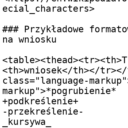
ecial_characters>

### Przykładowe formato
na wniosku

<table><thead><tr><th>T
<th>wniosek</th></tr></
class="language-markup"
markup">*pogrubienie*

+podkreślenie+

-przekreślenie-

_kursywa_
