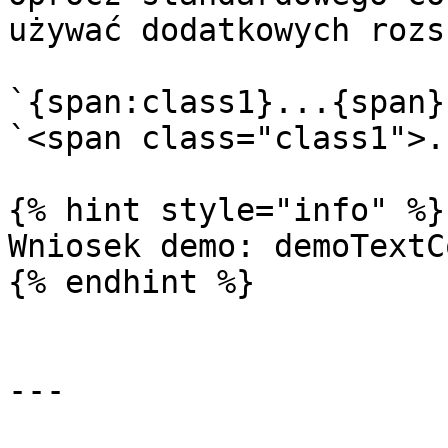
używać dodatkowych rozs
`{span:class1}...{span}
`<span class="class1">.
{% hint style="info" %}

Wniosek demo: demoTextC
{% endhint %}

---
