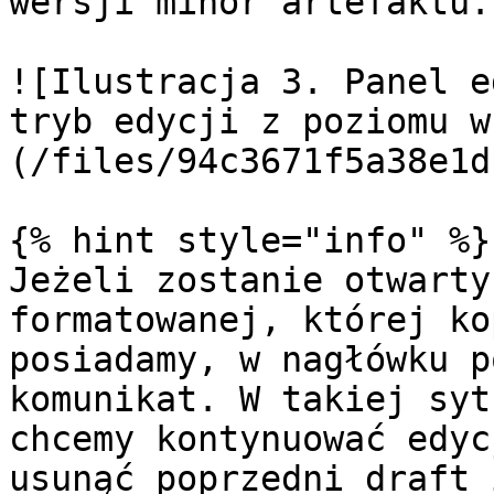
wersji minor artefaktu.

![Ilustracja 3. Panel e
tryb edycji z poziomu w
(/files/94c3671f5a38e1d
{% hint style="info" %}

Jeżeli zostanie otwarty
formatowanej, której ko
posiadamy, w nagłówku p
komunikat. W takiej syt
chcemy kontynuować edyc
usunąć poprzedni draft 