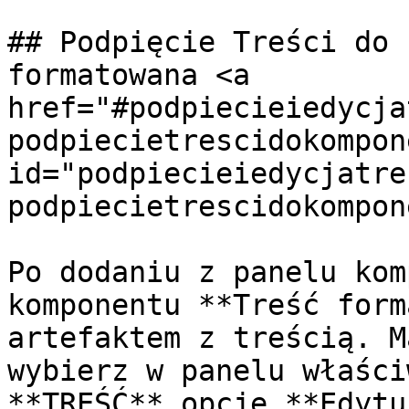
## Podpięcie Treści do 
formatowana <a 
href="#podpiecieiedycja
podpiecietrescidokompon
id="podpiecieiedycjatre
podpiecietrescidokompon
Po dodaniu z panelu kom
komponentu **Treść form
artefaktem z treścią. M
wybierz w panelu właści
**TREŚĆ** opcję **Edytu