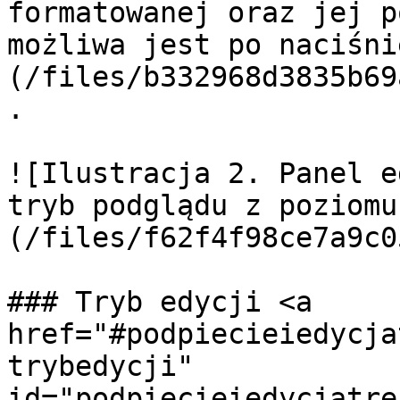
formatowanej oraz jej p
możliwa jest po naciśni
(/files/b332968d3835b69
.

![Ilustracja 2. Panel e
tryb podglądu z poziomu
(/files/f62f4f98ce7a9c0
### Tryb edycji <a 
href="#podpiecieiedycja
trybedycji" 
id="podpiecieiedycjatre