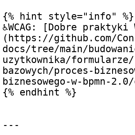
{% hint style="info" %}

♿WCAG: [Dobre praktyki 
(https://github.com/Con
docs/tree/main/budowani
uzytkownika/formularze/
bazowych/proces-bizneso
biznesowego-w-bpmn-2.0/
{% endhint %}

---
