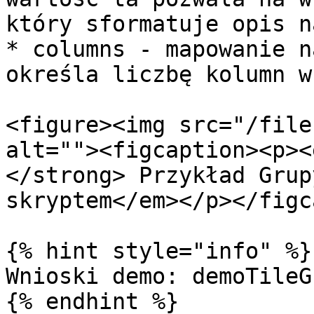
który sformatuje opis n
* columns - mapowanie n
określa liczbę kolumn w
<figure><img src="/file
alt=""><figcaption><p><
</strong> Przykład Grup
skryptem</em></p></figc
{% hint style="info" %}

Wnioski demo: demoTileGr
{% endhint %}
