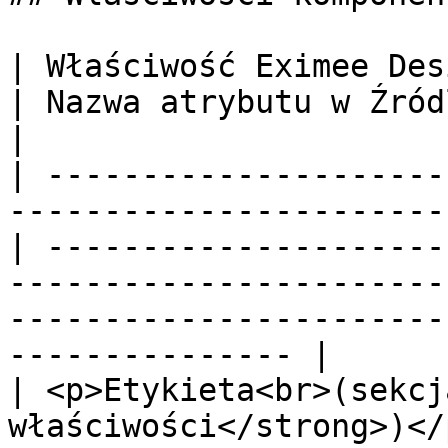
| Właściwość Eximee Designer                                  
| Nazwa atrybutu w Źródle | Opis                                                                                                          
|

| ---------------------
-----------------------
| ---------------------
-----------------------
-----------------------
--------------- |

| <p>Etykieta<br>(sekcj
właściwości</strong>)</p>      | l