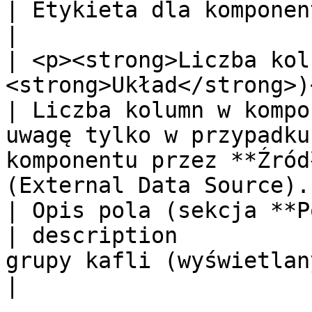
| Etykieta dla komponentu.                                                                                                                         
|

| <p><strong>Liczba kol
<strong>Układ</strong>)</p> | col
| Liczba kolumn w kompo
uwagę tylko w przypadku
komponentu przez **Źród
(External Data Source). 
| Opis pola (sekcja **Podstawowe wła
| description          
grupy kafli (wyświetlany pod kaflami)                                                     
|
