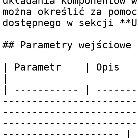
układania komponentów w
można określić za pomoc
dostępnego w sekcji **U
## Parametry wejściowe 
| Parametr    | Opis                                                                                                                                                                                                         
|

| ----------- | -------
-----------------------
-----------------------
-----------------------
-------------------- |
