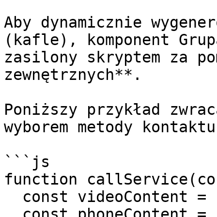
Aby dynamicznie wygener
(kafle), komponent Grup
zasilony skryptem za po
zewnętrznych**.

Poniższy przykład zwrac
wyborem metody kontaktu
```js

function callService(co
  const videoContent = "Wideorozmowa";

  const phoneContent = "Telefon";
