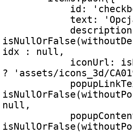
            id: 'checkbox' + idx,

            text: 'Opcja ' + idx,

            description: 
isNullOrFalse(withoutDe
idx : null,

            iconUrl: isNullOrFalse(withoutIconUrl) 
? 'assets/icons_3d/CA01
            popupLinkText: 
isNullOrFalse(withoutPo
null,

            popupContentHtml: 
isNullOrFalse(withoutPo