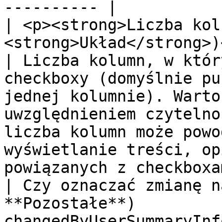
---------- |

| <p><strong>Liczba kol
<strong>Układ</strong>)</p> | columns   
| Liczba kolumn, w któr
checkboxy (domyślnie pu
jednej kolumnie). Warto
uwzględnieniem czytelno
liczba kolumn może powo
wyświetlanie treści, op
powiązanych z checkboxa
| Czy oznaczać zmianę n
**Pozostałe**)         
changedByUserSummaryInf