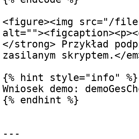
<figure><img src="/file
alt=""><figcaption><p><
</strong> Przykład podp
zasilanym skryptem.</em
{% hint style="info" %}

Wniosek demo: demoGesCh
{% endhint %}

---
