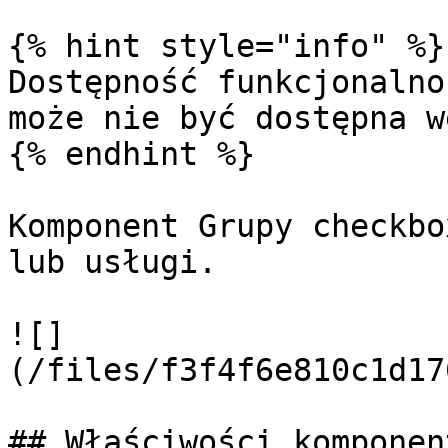
{% hint style="info" %}

Dostępność funkcjonalno
może nie być dostępna w
{% endhint %}

Komponent Grupy checkbo
lub usługi.

![]
(/files/f3f4f6e810c1d17
## Właściwości komponent