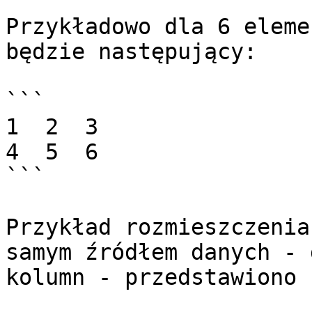
Przykładowo dla 6 eleme
będzie następujący:

```

1  2  3

4  5  6

```

Przykład rozmieszczenia
samym źródłem danych - 
kolumn - przedstawiono 