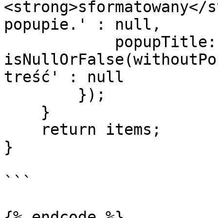
<strong>sformatowany</s
popupie.' : null,

            popupTitle: 
isNullOrFalse(withoutPo
treść' : null

        });

    }

    return items;

}

```

{% endcode %}
